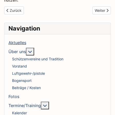
Vorheriger Beitrag: Beiträge / Kosten
Nächster Be
Zurück
Weiter
Navigation
Aktuelles
More about: Über uns
Über uns
Schützenvereine und Tradition
Vorstand
Luftgewehr-/pistole
Bogensport
Beiträge / Kosten
Fotos
More about: Termine/Training
Termine/Training
Kalender