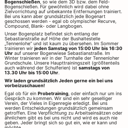
Bogenschießen
, so wie dem 3D bzw. dem Feld-
Bogenschießen. Für gewöhnlich wird dabei ohne
Zielvorrichtung auf unbekannte Entfernungen trainiert.
Bei uns kann aber grundsätzlich jede Bogenart
geschossen werden - egal ob olympischer Recurve,
Compound, Blank- oder Langbogen.
Unser Bogenplatz befindet sich entlang der
Sebastianstraße auf Höhe der Bushaltestelle
„Tennenlohe“ und ist kaum zu übersehen. Im Sommer
trainieren wir
jeden Samstag von 15:00 Uhr bis 16:30
Uhr
auf unserer Bogenwiese Sebastianstraße. Im
Winter trainieren wir in der Turnhalle der Tennenloher
Grundschule. Unsere Haupttrainingszeit (größtenteils
auch während der Schulferien) ist
samstags von
13.30 Uhr bis 15:00 Uhr
.
Wir laden grundsätzlich Jeden gerne ein bei uns
vorbeizuschauen!
Egal ob für ein
Probetraining
, oder einfach nur um ins
Gespräch zu kommen. Wir sind ein sehr geselliger
Verein, der Vieles in Eigenregie erledigt. Bei uns
werden Entscheidungen grundsätzlich gemeinsam
getroffen. Eine Verpflichtung zu Arbeitseinsätzen oder
ähnlichem gibt es bei uns nicht und wird es auch nie
geben. Jeder bringt sich so gut ein, wie er kann und
möchte.